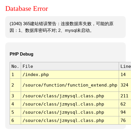
Database Error
(1040) 365建站错误警告：连接数据库失败，可能的原
因：1、数据库密码不对; 2、mysql未启动。
PHP Debug
No.
File
Line
1
/index.php
14
2
/source/function/function_extend.php
324
3
/source/class/jzmysql.class.php
211
4
/source/class/jzmysql.class.php
62
5
/source/class/jzmysql.class.php
94
6
/source/class/jzmysql.class.php
76