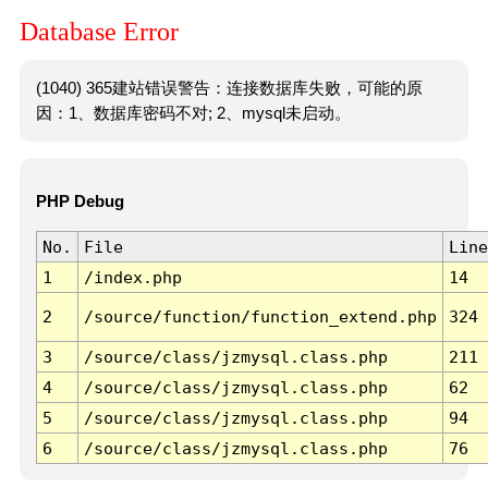
Database Error
(1040) 365建站错误警告：连接数据库失败，可能的原
因：1、数据库密码不对; 2、mysql未启动。
PHP Debug
No.
File
Line
1
/index.php
14
2
/source/function/function_extend.php
324
3
/source/class/jzmysql.class.php
211
4
/source/class/jzmysql.class.php
62
5
/source/class/jzmysql.class.php
94
6
/source/class/jzmysql.class.php
76