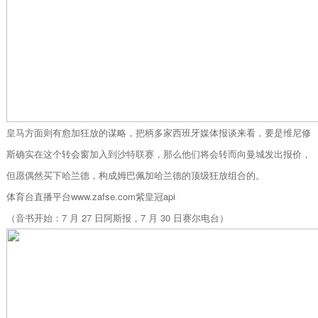
皇马方面则有愈加狂放的谋略，把柄多家西班牙媒体报谈来看，要是维尼修
斯确实在这个转会窗加入到沙特联赛，那么他们将会转而向曼城发出报价，
但愿偶然买下哈兰德，构成姆巴佩加哈兰德的顶级狂放组合的。
体育台直播平台www.zafse.com紫皇冠api
（音书开始：7 月 27 日阿斯报，7 月 30 日赛尔电台）