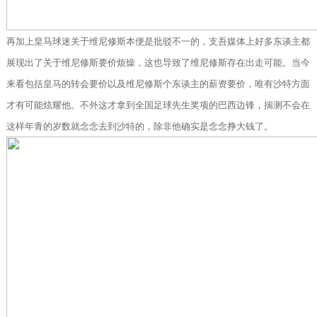
再加上皇马球迷关于维尼修斯本便是批驳不一的，支吾媒体上好多东谈主都
展现出了关于维尼修斯要价烦燥，这也导致了维尼修斯存在出走可能。当今
来看包括皇马的转会要价以及维尼修斯个东谈主的薪资要价，唯有沙特方面
才有可能炫耀他。不外这才拿到全国足球先生奖项的巴西边锋，揣测不会在
这样年青的岁数就念念去到沙特的，除非他确实是念念挣大钱了。