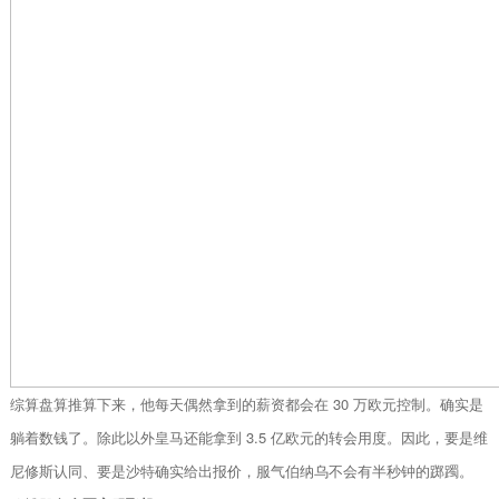
综算盘算推算下来，他每天偶然拿到的薪资都会在 30 万欧元控制。确实是
躺着数钱了。除此以外皇马还能拿到 3.5 亿欧元的转会用度。因此，要是维
尼修斯认同、要是沙特确实给出报价，服气伯纳乌不会有半秒钟的踯躅。