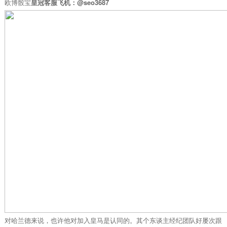
欧博骰宝
皇冠客服飞机：@seo3687
对哈兰德来说，也许他对加入皇马是认同的。其个东谈主经纪团队好屡次跟