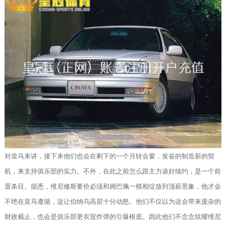
对皇马来讲，接下来他们也会在剩下的一个月转会窗，发奋的制造新的契
机，来支持俱乐部的实力。不外，在此之前怎么跟主力谈好续约，是一个前
置条目。据悉，维尼修斯要价必须和姆巴佩一模相绽放到顶薪景象，他才会
不绝在皇马遵循，这让伯纳乌高层十分动怒。他们不仅以为这会带来庞杂的
财政截止，也会是俱乐部更衣室炸弹的引爆根底。因此他们不念念炫耀维尼