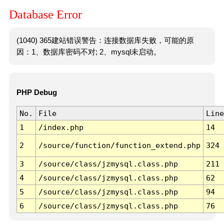
Database Error
(1040) 365建站错误警告：连接数据库失败，可能的原
因：1、数据库密码不对; 2、mysql未启动。
PHP Debug
No.
File
Line
1
/index.php
14
2
/source/function/function_extend.php
324
3
/source/class/jzmysql.class.php
211
4
/source/class/jzmysql.class.php
62
5
/source/class/jzmysql.class.php
94
6
/source/class/jzmysql.class.php
76