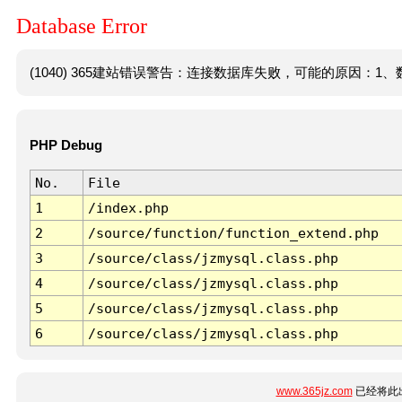
Database Error
(1040) 365建站错误警告：连接数据库失败，可能的原因：1、数
PHP Debug
No.
File
1
/index.php
2
/source/function/function_extend.php
3
/source/class/jzmysql.class.php
4
/source/class/jzmysql.class.php
5
/source/class/jzmysql.class.php
6
/source/class/jzmysql.class.php
www.365jz.com
已经将此