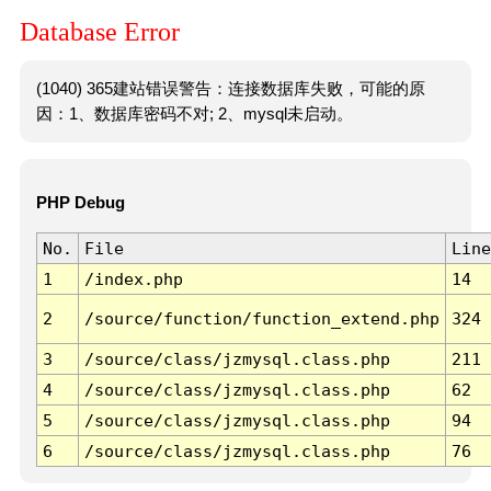
Database Error
(1040) 365建站错误警告：连接数据库失败，可能的原
因：1、数据库密码不对; 2、mysql未启动。
PHP Debug
No.
File
Line
1
/index.php
14
2
/source/function/function_extend.php
324
3
/source/class/jzmysql.class.php
211
4
/source/class/jzmysql.class.php
62
5
/source/class/jzmysql.class.php
94
6
/source/class/jzmysql.class.php
76