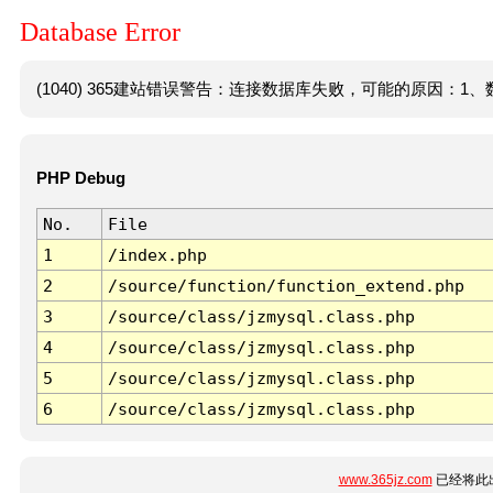
Database Error
(1040) 365建站错误警告：连接数据库失败，可能的原因：1、数
PHP Debug
No.
File
1
/index.php
2
/source/function/function_extend.php
3
/source/class/jzmysql.class.php
4
/source/class/jzmysql.class.php
5
/source/class/jzmysql.class.php
6
/source/class/jzmysql.class.php
www.365jz.com
已经将此