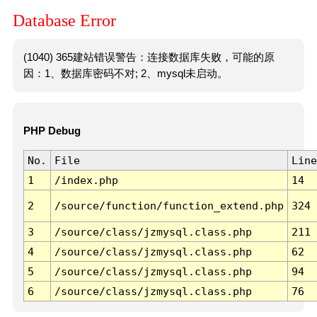
Database Error
(1040) 365建站错误警告：连接数据库失败，可能的原
因：1、数据库密码不对; 2、mysql未启动。
PHP Debug
No.
File
Line
1
/index.php
14
2
/source/function/function_extend.php
324
3
/source/class/jzmysql.class.php
211
4
/source/class/jzmysql.class.php
62
5
/source/class/jzmysql.class.php
94
6
/source/class/jzmysql.class.php
76