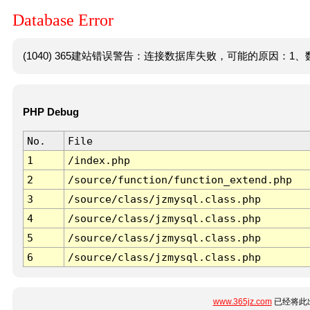
Database Error
(1040) 365建站错误警告：连接数据库失败，可能的原因：1、数
PHP Debug
No.
File
1
/index.php
2
/source/function/function_extend.php
3
/source/class/jzmysql.class.php
4
/source/class/jzmysql.class.php
5
/source/class/jzmysql.class.php
6
/source/class/jzmysql.class.php
www.365jz.com
已经将此