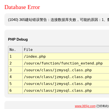
Database Error
(1040) 365建站错误警告：连接数据库失败，可能的原因：1、数
PHP Debug
No.
File
1
/index.php
2
/source/function/function_extend.php
3
/source/class/jzmysql.class.php
4
/source/class/jzmysql.class.php
5
/source/class/jzmysql.class.php
6
/source/class/jzmysql.class.php
www.365jz.com
已经将此