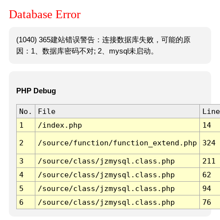
Database Error
(1040) 365建站错误警告：连接数据库失败，可能的原
因：1、数据库密码不对; 2、mysql未启动。
PHP Debug
No.
File
Line
1
/index.php
14
2
/source/function/function_extend.php
324
3
/source/class/jzmysql.class.php
211
4
/source/class/jzmysql.class.php
62
5
/source/class/jzmysql.class.php
94
6
/source/class/jzmysql.class.php
76