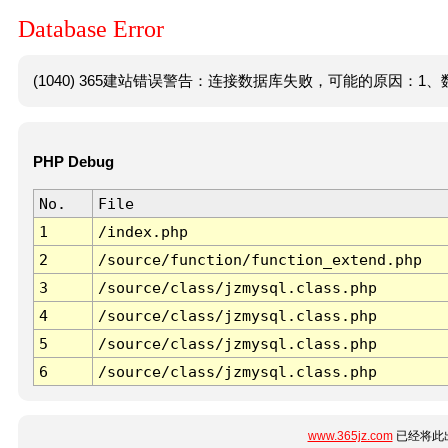
Database Error
(1040) 365建站错误警告：连接数据库失败，可能的原因：1、数
PHP Debug
No.
File
1
/index.php
2
/source/function/function_extend.php
3
/source/class/jzmysql.class.php
4
/source/class/jzmysql.class.php
5
/source/class/jzmysql.class.php
6
/source/class/jzmysql.class.php
www.365jz.com
已经将此