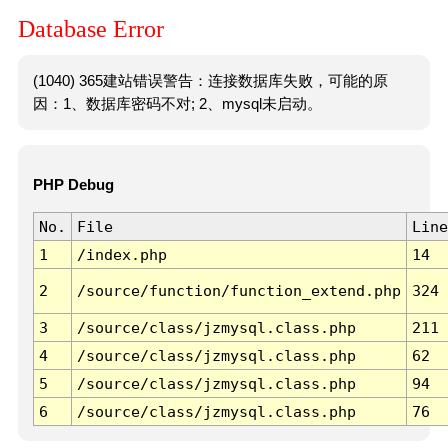
Database Error
(1040) 365建站错误警告：连接数据库失败，可能的原
因：1、数据库密码不对; 2、mysql未启动。
PHP Debug
No.
File
Line
1
/index.php
14
2
/source/function/function_extend.php
324
3
/source/class/jzmysql.class.php
211
4
/source/class/jzmysql.class.php
62
5
/source/class/jzmysql.class.php
94
6
/source/class/jzmysql.class.php
76