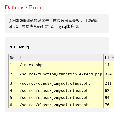
Database Error
(1040) 365建站错误警告：连接数据库失败，可能的原
因：1、数据库密码不对; 2、mysql未启动。
PHP Debug
No.
File
Line
1
/index.php
14
2
/source/function/function_extend.php
324
3
/source/class/jzmysql.class.php
211
4
/source/class/jzmysql.class.php
62
5
/source/class/jzmysql.class.php
94
6
/source/class/jzmysql.class.php
76