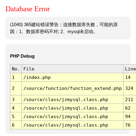
Database Error
(1040) 365建站错误警告：连接数据库失败，可能的原
因：1、数据库密码不对; 2、mysql未启动。
PHP Debug
No.
File
Line
1
/index.php
14
2
/source/function/function_extend.php
324
3
/source/class/jzmysql.class.php
211
4
/source/class/jzmysql.class.php
62
5
/source/class/jzmysql.class.php
94
6
/source/class/jzmysql.class.php
76