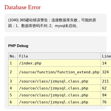
Database Error
(1040) 365建站错误警告：连接数据库失败，可能的原
因：1、数据库密码不对; 2、mysql未启动。
PHP Debug
No.
File
Line
1
/index.php
14
2
/source/function/function_extend.php
324
3
/source/class/jzmysql.class.php
211
4
/source/class/jzmysql.class.php
62
5
/source/class/jzmysql.class.php
94
6
/source/class/jzmysql.class.php
76