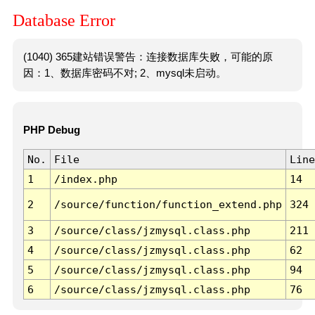
Database Error
(1040) 365建站错误警告：连接数据库失败，可能的原
因：1、数据库密码不对; 2、mysql未启动。
PHP Debug
No.
File
Line
1
/index.php
14
2
/source/function/function_extend.php
324
3
/source/class/jzmysql.class.php
211
4
/source/class/jzmysql.class.php
62
5
/source/class/jzmysql.class.php
94
6
/source/class/jzmysql.class.php
76