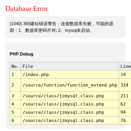
Database Error
(1040) 365建站错误警告：连接数据库失败，可能的原
因：1、数据库密码不对; 2、mysql未启动。
PHP Debug
No.
File
Line
1
/index.php
14
2
/source/function/function_extend.php
324
3
/source/class/jzmysql.class.php
211
4
/source/class/jzmysql.class.php
62
5
/source/class/jzmysql.class.php
94
6
/source/class/jzmysql.class.php
76