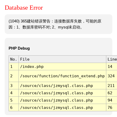
Database Error
(1040) 365建站错误警告：连接数据库失败，可能的原
因：1、数据库密码不对; 2、mysql未启动。
PHP Debug
No.
File
Line
1
/index.php
14
2
/source/function/function_extend.php
324
3
/source/class/jzmysql.class.php
211
4
/source/class/jzmysql.class.php
62
5
/source/class/jzmysql.class.php
94
6
/source/class/jzmysql.class.php
76