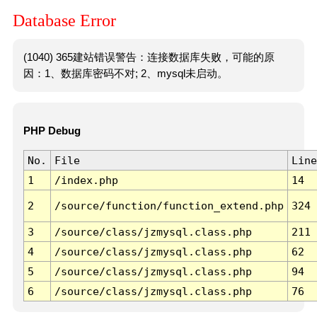
Database Error
(1040) 365建站错误警告：连接数据库失败，可能的原
因：1、数据库密码不对; 2、mysql未启动。
PHP Debug
No.
File
Line
1
/index.php
14
2
/source/function/function_extend.php
324
3
/source/class/jzmysql.class.php
211
4
/source/class/jzmysql.class.php
62
5
/source/class/jzmysql.class.php
94
6
/source/class/jzmysql.class.php
76