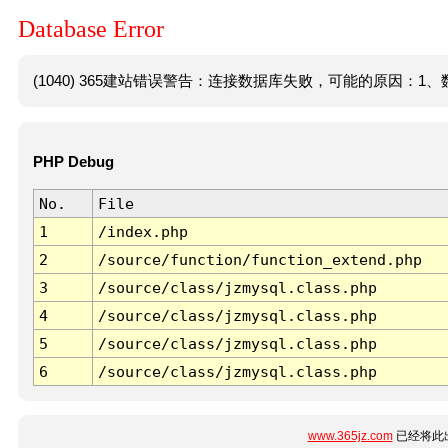
Database Error
(1040) 365建站错误警告：连接数据库失败，可能的原因：1、数
PHP Debug
No.
File
1
/index.php
2
/source/function/function_extend.php
3
/source/class/jzmysql.class.php
4
/source/class/jzmysql.class.php
5
/source/class/jzmysql.class.php
6
/source/class/jzmysql.class.php
www.365jz.com
已经将此