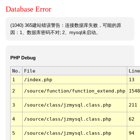
Database Error
(1040) 365建站错误警告：连接数据库失败，可能的原
因：1、数据库密码不对; 2、mysql未启动。
PHP Debug
No.
File
Line
1
/index.php
13
2
/source/function/function_extend.php
1548
3
/source/class/jzmysql.class.php
211
4
/source/class/jzmysql.class.php
62
5
/source/class/jzmysql.class.php
94