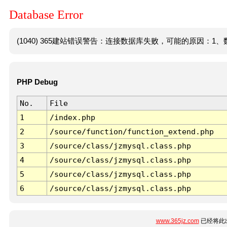
Database Error
(1040) 365建站错误警告：连接数据库失败，可能的原因：1、数
PHP Debug
No.
File
1
/index.php
2
/source/function/function_extend.php
3
/source/class/jzmysql.class.php
4
/source/class/jzmysql.class.php
5
/source/class/jzmysql.class.php
6
/source/class/jzmysql.class.php
www.365jz.com
已经将此