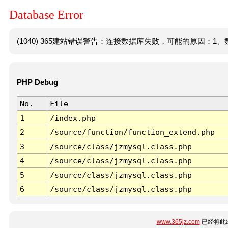
Database Error
(1040) 365建站错误警告：连接数据库失败，可能的原因：1、数
PHP Debug
No.
File
1
/index.php
2
/source/function/function_extend.php
3
/source/class/jzmysql.class.php
4
/source/class/jzmysql.class.php
5
/source/class/jzmysql.class.php
6
/source/class/jzmysql.class.php
www.365jz.com
已经将此