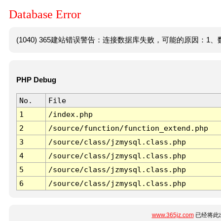
Database Error
(1040) 365建站错误警告：连接数据库失败，可能的原因：1、数
PHP Debug
No.
File
1
/index.php
2
/source/function/function_extend.php
3
/source/class/jzmysql.class.php
4
/source/class/jzmysql.class.php
5
/source/class/jzmysql.class.php
6
/source/class/jzmysql.class.php
www.365jz.com
已经将此