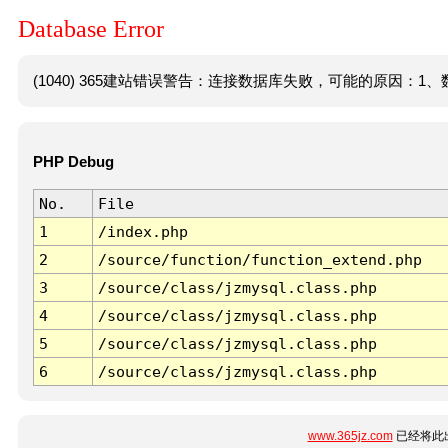
Database Error
(1040) 365建站错误警告：连接数据库失败，可能的原因：1、数
PHP Debug
No.
File
1
/index.php
2
/source/function/function_extend.php
3
/source/class/jzmysql.class.php
4
/source/class/jzmysql.class.php
5
/source/class/jzmysql.class.php
6
/source/class/jzmysql.class.php
www.365jz.com
已经将此