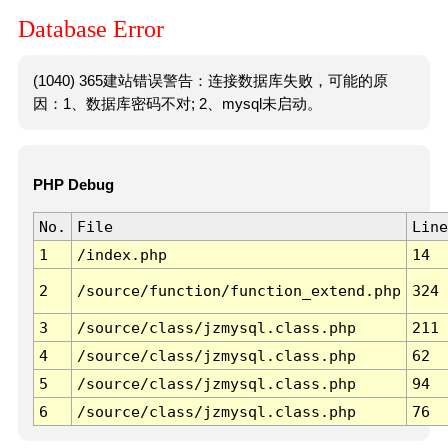
Database Error
(1040) 365建站错误警告：连接数据库失败，可能的原
因：1、数据库密码不对; 2、mysql未启动。
PHP Debug
No.
File
Line
1
/index.php
14
2
/source/function/function_extend.php
324
3
/source/class/jzmysql.class.php
211
4
/source/class/jzmysql.class.php
62
5
/source/class/jzmysql.class.php
94
6
/source/class/jzmysql.class.php
76