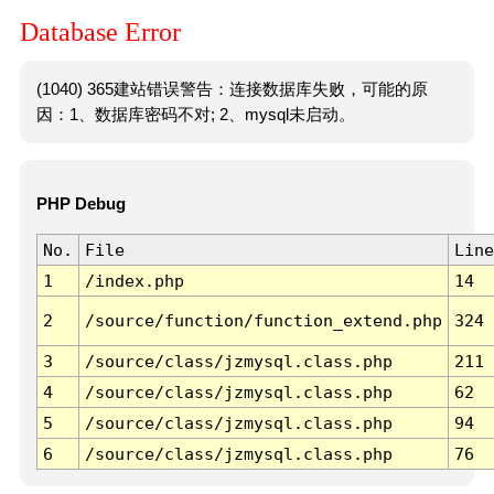
Database Error
(1040) 365建站错误警告：连接数据库失败，可能的原
因：1、数据库密码不对; 2、mysql未启动。
PHP Debug
No.
File
Line
1
/index.php
14
2
/source/function/function_extend.php
324
3
/source/class/jzmysql.class.php
211
4
/source/class/jzmysql.class.php
62
5
/source/class/jzmysql.class.php
94
6
/source/class/jzmysql.class.php
76