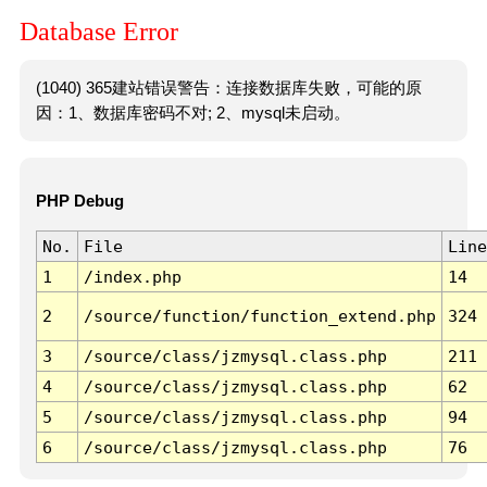
Database Error
(1040) 365建站错误警告：连接数据库失败，可能的原
因：1、数据库密码不对; 2、mysql未启动。
PHP Debug
No.
File
Line
1
/index.php
14
2
/source/function/function_extend.php
324
3
/source/class/jzmysql.class.php
211
4
/source/class/jzmysql.class.php
62
5
/source/class/jzmysql.class.php
94
6
/source/class/jzmysql.class.php
76