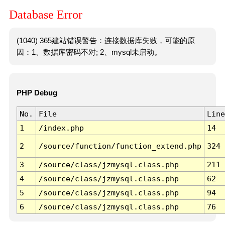
Database Error
(1040) 365建站错误警告：连接数据库失败，可能的原
因：1、数据库密码不对; 2、mysql未启动。
PHP Debug
No.
File
Line
1
/index.php
14
2
/source/function/function_extend.php
324
3
/source/class/jzmysql.class.php
211
4
/source/class/jzmysql.class.php
62
5
/source/class/jzmysql.class.php
94
6
/source/class/jzmysql.class.php
76