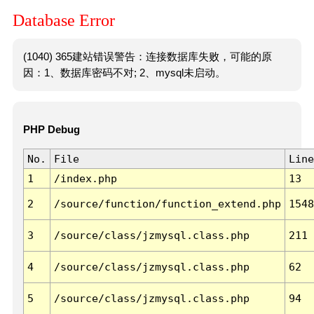
Database Error
(1040) 365建站错误警告：连接数据库失败，可能的原
因：1、数据库密码不对; 2、mysql未启动。
PHP Debug
No.
File
Line
1
/index.php
13
2
/source/function/function_extend.php
1548
3
/source/class/jzmysql.class.php
211
4
/source/class/jzmysql.class.php
62
5
/source/class/jzmysql.class.php
94