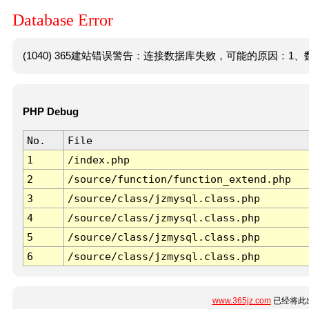
Database Error
(1040) 365建站错误警告：连接数据库失败，可能的原因：1、数
PHP Debug
No.
File
1
/index.php
2
/source/function/function_extend.php
3
/source/class/jzmysql.class.php
4
/source/class/jzmysql.class.php
5
/source/class/jzmysql.class.php
6
/source/class/jzmysql.class.php
www.365jz.com
已经将此