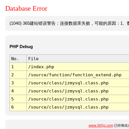
Database Error
(1040) 365建站错误警告：连接数据库失败，可能的原因：1、数
PHP Debug
No.
File
1
/index.php
2
/source/function/function_extend.php
3
/source/class/jzmysql.class.php
4
/source/class/jzmysql.class.php
5
/source/class/jzmysql.class.php
6
/source/class/jzmysql.class.php
www.365jz.com
已经将此