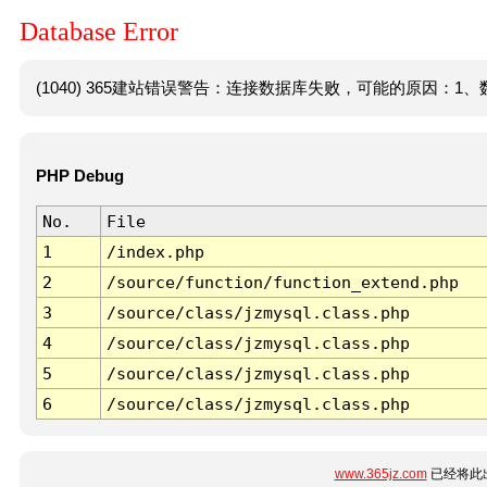
Database Error
(1040) 365建站错误警告：连接数据库失败，可能的原因：1、数
PHP Debug
No.
File
1
/index.php
2
/source/function/function_extend.php
3
/source/class/jzmysql.class.php
4
/source/class/jzmysql.class.php
5
/source/class/jzmysql.class.php
6
/source/class/jzmysql.class.php
www.365jz.com
已经将此