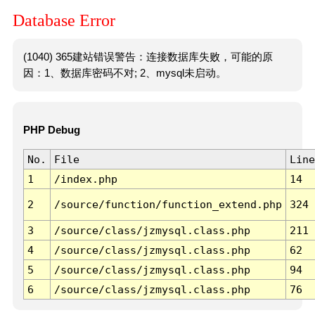
Database Error
(1040) 365建站错误警告：连接数据库失败，可能的原
因：1、数据库密码不对; 2、mysql未启动。
PHP Debug
No.
File
Line
1
/index.php
14
2
/source/function/function_extend.php
324
3
/source/class/jzmysql.class.php
211
4
/source/class/jzmysql.class.php
62
5
/source/class/jzmysql.class.php
94
6
/source/class/jzmysql.class.php
76