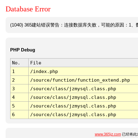
Database Error
(1040) 365建站错误警告：连接数据库失败，可能的原因：1、数
PHP Debug
No.
File
1
/index.php
2
/source/function/function_extend.php
3
/source/class/jzmysql.class.php
4
/source/class/jzmysql.class.php
5
/source/class/jzmysql.class.php
6
/source/class/jzmysql.class.php
www.365jz.com
已经将此