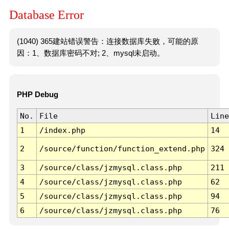
Database Error
(1040) 365建站错误警告：连接数据库失败，可能的原
因：1、数据库密码不对; 2、mysql未启动。
PHP Debug
No.
File
Line
1
/index.php
14
2
/source/function/function_extend.php
324
3
/source/class/jzmysql.class.php
211
4
/source/class/jzmysql.class.php
62
5
/source/class/jzmysql.class.php
94
6
/source/class/jzmysql.class.php
76