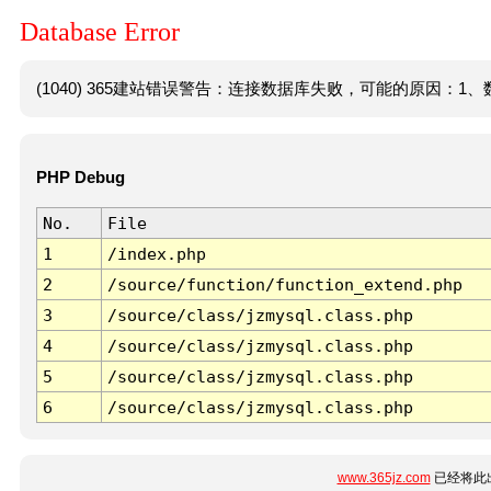
Database Error
(1040) 365建站错误警告：连接数据库失败，可能的原因：1、数
PHP Debug
No.
File
1
/index.php
2
/source/function/function_extend.php
3
/source/class/jzmysql.class.php
4
/source/class/jzmysql.class.php
5
/source/class/jzmysql.class.php
6
/source/class/jzmysql.class.php
www.365jz.com
已经将此