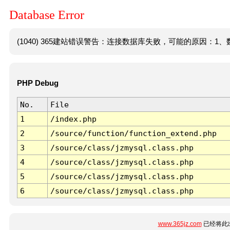
Database Error
(1040) 365建站错误警告：连接数据库失败，可能的原因：1、数
PHP Debug
No.
File
1
/index.php
2
/source/function/function_extend.php
3
/source/class/jzmysql.class.php
4
/source/class/jzmysql.class.php
5
/source/class/jzmysql.class.php
6
/source/class/jzmysql.class.php
www.365jz.com
已经将此