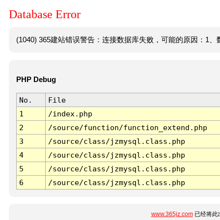
Database Error
(1040) 365建站错误警告：连接数据库失败，可能的原因：1、数
PHP Debug
No.
File
1
/index.php
2
/source/function/function_extend.php
3
/source/class/jzmysql.class.php
4
/source/class/jzmysql.class.php
5
/source/class/jzmysql.class.php
6
/source/class/jzmysql.class.php
www.365jz.com
已经将此