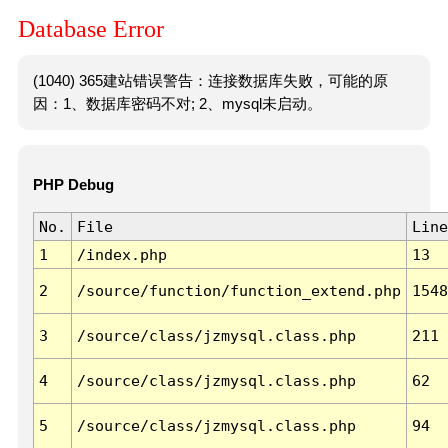
Database Error
(1040) 365建站错误警告：连接数据库失败，可能的原
因：1、数据库密码不对; 2、mysql未启动。
PHP Debug
No.
File
Line
1
/index.php
13
2
/source/function/function_extend.php
1548
3
/source/class/jzmysql.class.php
211
4
/source/class/jzmysql.class.php
62
5
/source/class/jzmysql.class.php
94