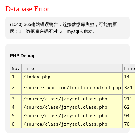
Database Error
(1040) 365建站错误警告：连接数据库失败，可能的原
因：1、数据库密码不对; 2、mysql未启动。
PHP Debug
No.
File
Line
1
/index.php
14
2
/source/function/function_extend.php
324
3
/source/class/jzmysql.class.php
211
4
/source/class/jzmysql.class.php
62
5
/source/class/jzmysql.class.php
94
6
/source/class/jzmysql.class.php
76