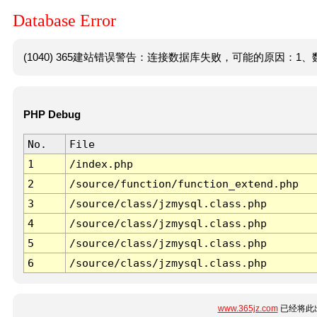
Database Error
(1040) 365建站错误警告：连接数据库失败，可能的原因：1、数
PHP Debug
No.
File
1
/index.php
2
/source/function/function_extend.php
3
/source/class/jzmysql.class.php
4
/source/class/jzmysql.class.php
5
/source/class/jzmysql.class.php
6
/source/class/jzmysql.class.php
www.365jz.com
已经将此