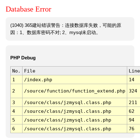
Database Error
(1040) 365建站错误警告：连接数据库失败，可能的原
因：1、数据库密码不对; 2、mysql未启动。
PHP Debug
No.
File
Line
1
/index.php
14
2
/source/function/function_extend.php
324
3
/source/class/jzmysql.class.php
211
4
/source/class/jzmysql.class.php
62
5
/source/class/jzmysql.class.php
94
6
/source/class/jzmysql.class.php
76