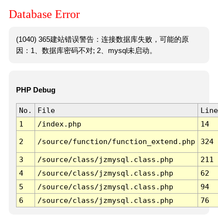
Database Error
(1040) 365建站错误警告：连接数据库失败，可能的原
因：1、数据库密码不对; 2、mysql未启动。
PHP Debug
No.
File
Line
1
/index.php
14
2
/source/function/function_extend.php
324
3
/source/class/jzmysql.class.php
211
4
/source/class/jzmysql.class.php
62
5
/source/class/jzmysql.class.php
94
6
/source/class/jzmysql.class.php
76