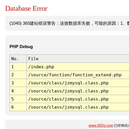
Database Error
(1040) 365建站错误警告：连接数据库失败，可能的原因：1、数
PHP Debug
No.
File
1
/index.php
2
/source/function/function_extend.php
3
/source/class/jzmysql.class.php
4
/source/class/jzmysql.class.php
5
/source/class/jzmysql.class.php
6
/source/class/jzmysql.class.php
www.365jz.com
已经将此