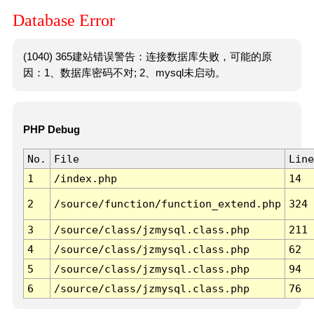
Database Error
(1040) 365建站错误警告：连接数据库失败，可能的原
因：1、数据库密码不对; 2、mysql未启动。
PHP Debug
No.
File
Line
1
/index.php
14
2
/source/function/function_extend.php
324
3
/source/class/jzmysql.class.php
211
4
/source/class/jzmysql.class.php
62
5
/source/class/jzmysql.class.php
94
6
/source/class/jzmysql.class.php
76