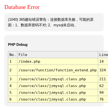
Database Error
(1040) 365建站错误警告：连接数据库失败，可能的原
因：1、数据库密码不对; 2、mysql未启动。
PHP Debug
No.
File
Line
1
/index.php
14
2
/source/function/function_extend.php
324
3
/source/class/jzmysql.class.php
211
4
/source/class/jzmysql.class.php
62
5
/source/class/jzmysql.class.php
94
6
/source/class/jzmysql.class.php
76