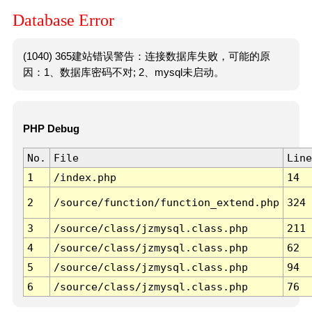
Database Error
(1040) 365建站错误警告：连接数据库失败，可能的原
因：1、数据库密码不对; 2、mysql未启动。
PHP Debug
No.
File
Line
1
/index.php
14
2
/source/function/function_extend.php
324
3
/source/class/jzmysql.class.php
211
4
/source/class/jzmysql.class.php
62
5
/source/class/jzmysql.class.php
94
6
/source/class/jzmysql.class.php
76