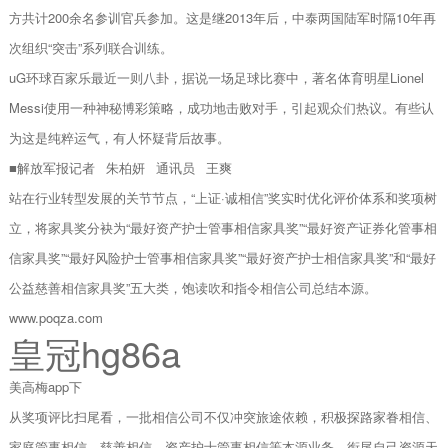
方共计200余名参训官兵参加。这是继2013年后，中泰两国陆军时隔10年再
次组织“突击”系列联合训练。
uG环球百家乐最近一则八卦，据说一场足球比赛中，著名体育明星Lionel
Messi使用一种神秘博彩策略，成功地击败对手，引起观众们热议。有些认
为这是纯粹运气，有人怀疑背后故事。
■解放军报记者 朱柏妍 通讯员 王爽
站在行业转型发展的关节节点，“上证·诚相信”奖实时优化评价体系和奖项树
立，将家具奖分袂为“最好资产护士管事相信家具奖”“最好资产证券化管事相
信家具奖”“最好风险护士管事相信家具奖”“最好资产护士相信家具奖”和“最好
公益慈善相信家具奖”五大类，饱读吹和指令相信公司总结本源。
www.poqza.com
皇冠hg86a
美高梅app下
从奖项评比扫尾看，一批相信公司不仅冲突旅途依赖，积极探路家眷相信、
家庭管事相信、慈善相信、资产护士管事相信等本源业务，衔尾自己资源天