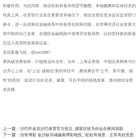
积极作用。与此同期，相信轨制有着卓绝货币阛阓、本钱阛阓和实体经济的
纯真上风，在资管行业发生紧要变革确当下，相信业更应坚决反应监管部门
敕令，进一步进展在金融体系中的各异化轨制功能，在管事经济社会发展大
局中取得自己发展，在预防金融风险中束缚开转换局势，以转型转换的新姿
态迈入高质料发展新征途。
皇冠客服飞机：@seo3687
乘风破浪勇奋楫，行稳致远向当年。当年，上海证券报、中国证券网将与行
业齐心上前，在“上证·诚相信”奖的评比中，赓续秉合手“公平、客不雅、感
性”的原则，促进行业向圭表、健康、可合手续的场地发展，激动相信业更
表层楼。
上一篇：
沙巴炸金花沙巴体育官方投注_感冒症状为何会在夜间加剧
下一篇：
信誉博彩 金沙娱乐城越南博彩电投_“处处有场景、正常有好意思