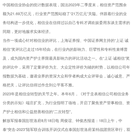
中国相信业协会的统计数据表现，国法2023年二季度末，相信资产范围余
额为21.69万亿元，行业资产范围站稳了“21万亿元”关隘。伴跟着行业的业
务结构进一步优化，相信业在信得过以自己专科才调欢娱委用东谈主需求的
同期，更好地服求实体经济。
当作一项成心针对相信业的评比，上海证券报、中国证券网主持的“上证·诚
相信”奖评比已走过15年经由，在行业内的影响力、巨擘性和专科性束缚普
及，成为国内资产护士界限最具影响力的评比活动之一。在“上证·诚相信”奖
的评比中，采用了定量评价为主、大众定性评价为辅的时势，以相信公司年
报数据为基础，邀请业界的资深大众和学者构成大众评审会，诚心诚意、严
格把关，让评比信得过作念到公平客不雅。
2023年是相信业转型的关节之年。本年6月，《对于圭表相信公司相信业务
分类的示知》端庄扩充，为行业指明了场地，开启了聚焦资产管事相信、资
产护士相信和公益慈善相信的“二次转型”。
解放军报泰国彭世洛府8月18日电 周俊谊、钟俊杰报道：18日上午，中
泰“突击-2023”陆军联合训练开训仪式在泰国彭世洛府某特战团营区举行，双